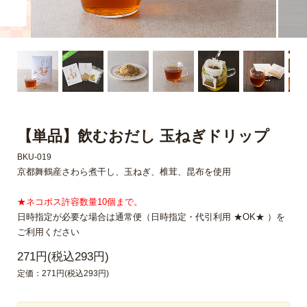
【単品】飲むおだし 玉ねぎドリップ
BKU-019
京都舞鶴産さわら煮干し、玉ねぎ、椎茸、昆布を使用
★ネコポス許容数量10個まで。
日時指定が必要な場合は通常便（日時指定・代引利用 ★OK★ ）を
ご利用ください
271円(税込293円)
定価：271円(税込293円)