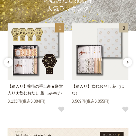
のむおだし雅結寿
人気ランキング
1
2
【箱入り】接待の手土産★殿堂
【箱入り】飲むおだし 花（は
入り★飲むおだし 雅（みやび）
な）
3,133円(税込3,384円)
3,569円(税込3,855円)