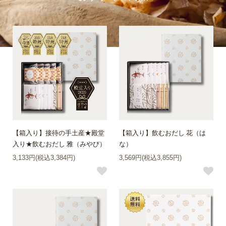
【箱入り】接待の手土産★殿堂
【箱入り】飲むおだし 花（は
入り★飲むおだし 雅（みやび）
な）
3,133円(税込3,384円)
3,569円(税込3,855円)