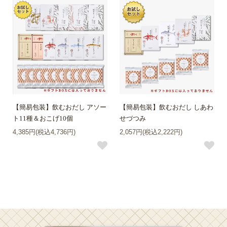
【簡易包装】飲むおだし アソー
【簡易包装】飲むおだし しあわ
ト11種＆おこげ10個
せづつみ
4,385円(税込4,736円)
2,057円(税込2,222円)