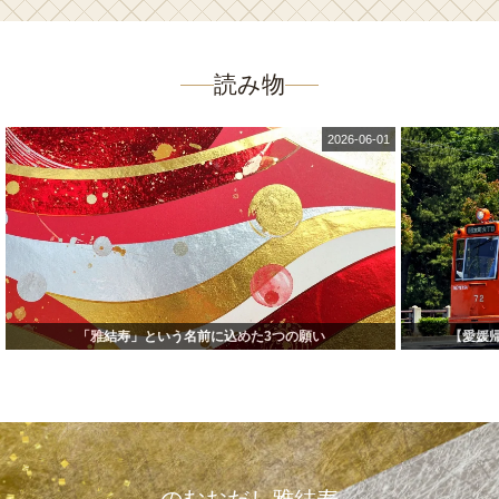
読み物
2026-06-01
「雅結寿」という名前に込めた3つの願い
【愛媛