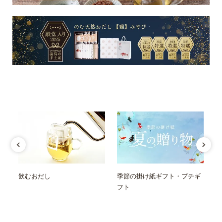
特集
飲むおだし
季節の掛け紙ギフト・プチギ
ギ
フト