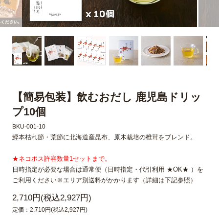
【簡易包装】飲むおだし 鹿児島ドリッ
プ10個
BKU-001-10
鰹本枯れ節・荒節に北海道産昆布、原木栽培の椎茸をブレンド。
★ネコポス許容数量1セットまで。
日時指定が必要な場合は通常便（日時指定・代引利用 ★OK★ ）を
ご利用ください※エリア別送料がかかります（詳細は下記参照）
2,710円(税込2,927円)
定価：2,710円(税込2,927円)