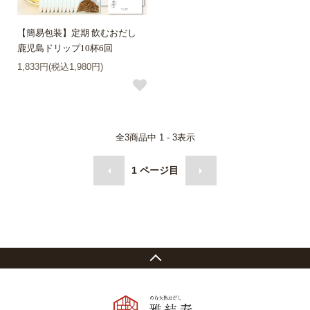
【簡易包装】定期 飲むおだし
鹿児島ドリップ10杯6回
1,833円(税込1,980円)
全
3
商品中
1 - 3
表示
1
ページ目