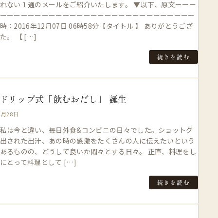
れない１通のメールをご紹介いたします。 ▼以下、原文ーーー
ーーーーーーーーーーーーーーーーーーーーーーーーーーーー
時：2016年12月07日 06時58分【タイトル 】 ありがとうござ
。 【 […]
続きを読む
 ドリップ式「飲むおだし」 誕生
4月28日
私は今と違い、毎日外食&コンビニの日々でした。ショットグ
出された出汁、あの時の感激をたくさんの人に伝えたいという
あるものの、どうして良いか悶々とする日々。 正直、料理をし
にとって料理として […]
続きを読む