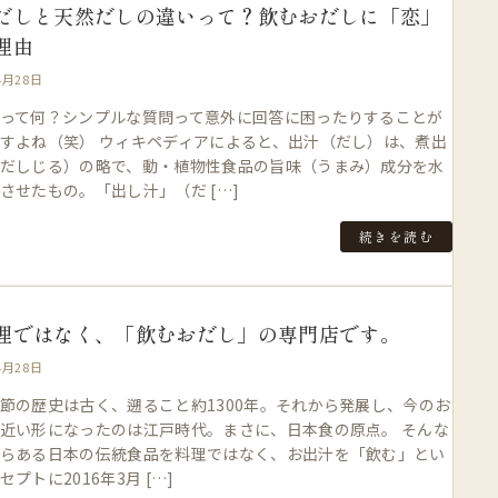
だしと天然だしの違いって？飲むおだしに「恋」
理由
4月28日
って何？シンプルな質問って意外に回答に困ったりすることが
すよね（笑） ウィキペディアによると、出汁（だし）は、煮出
だしじる）の略で、動・植物性食品の旨味（うまみ）成分を水
させたもの。「出し汁」（だ […]
続きを読む
理ではなく、「飲むおだし」の専門店です。
4月28日
節の歴史は古く、遡ること約1300年。それから発展し、今のお
近い形になったのは江戸時代。まさに、日本食の原点。 そんな
らある日本の伝統食品を料理ではなく、お出汁を「飲む」とい
セプトに2016年3月 […]