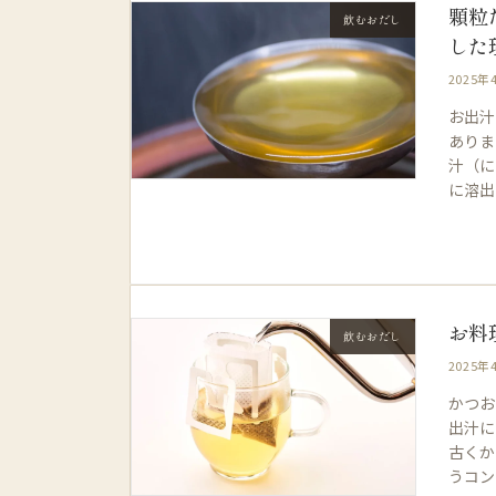
顆粒
飲むおだし
した
2025年
お出汁
ありま
汁（に
に溶出
お料
飲むおだし
2025年
かつお
出汁に
古くか
うコン