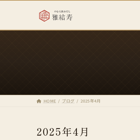
コ
ナ
ン
ビ
テ
ゲ
ン
ー
ツ
シ
へ
ョ
ス
ン
キ
に
ッ
移
プ
動
HOME
ブログ
2025年4月
2025年4月