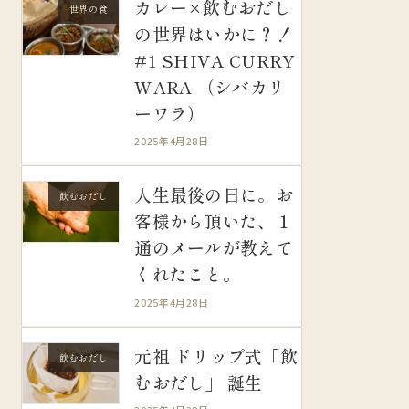
カレー×飲むおだし
世界の食
の世界はいかに？！
#1 SHIVA CURRY
WARA （シバカリ
ーワラ）
2025年4月28日
人生最後の日に。お
飲むおだし
客様から頂いた、１
通のメールが教えて
くれたこと。
2025年4月28日
元祖 ドリップ式「飲
飲むおだし
むおだし」 誕生