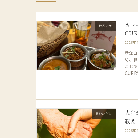
カレ
世界の食
CU
2025年
新企画
め、世
ことで
CURR
人生
飲むおだし
教え
2025年