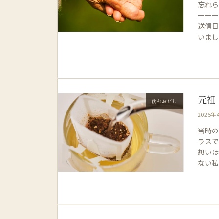
忘れら
ーーー
送信日
いました
元祖
飲むおだし
2025年
当時の
ラスで
想いは
ない私