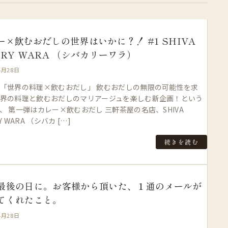
ー×飲むおだしの世界はいかに？！ #1 SHIVA
RRY WARA （シバカリーワラ）
4月28日
「世界の料理×飲むおだし」 飲むおだしの無限の可能性を求
界の料理と飲むおだしのマリアージュを楽しむ新企画！という
、 第一弾はカレー×飲むおだし 三軒茶屋の名店、SHIVA
Y WARA （シバカ […]
続きを読む
最後の日に。お客様から頂いた、１通のメールが
てくれたこと。
4月28日