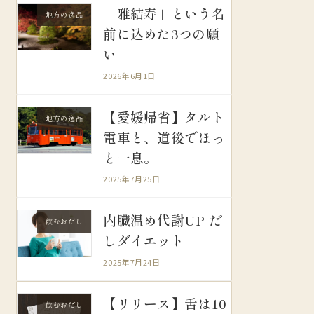
「雅結寿」という名
地方の逸品
前に込めた3つの願
い
2026年6月1日
【愛媛帰省】タルト
地方の逸品
電車と、道後でほっ
と一息。
2025年7月25日
内臓温め代謝UP だ
飲むおだし
しダイエット
2025年7月24日
【リリース】舌は10
飲むおだし